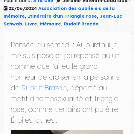
Publié dans :
A la Une
·
Jérôme Valentin-Léautaud
·
22/06/2024
Association des oublié·e·s de la
mémoire
,
Itinéraire d'un Triangle rose
,
Jean-Luc
Schwab
,
Livre
,
Mémoire
,
Rudolf Brazda
Pensée du samedi : Aujourd'hui je
me suis posé et j'ai repensé au un
homme que j'ai eu le grand
honneur de croiser en la personne
de
Rudolf Brazda
, déporté au
motif d'homosexualité et Triangle
rose, comme certains ont pu être
Étoiles jaunes...