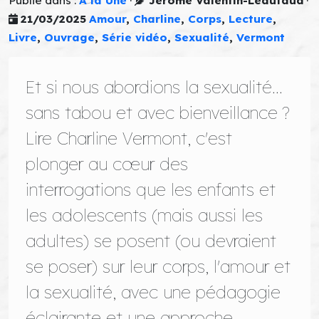
Publié dans :
A la Une
·
Jérôme Valentin-Léautaud
·
21/03/2025
Amour
,
Charline
,
Corps
,
Lecture
,
Livre
,
Ouvrage
,
Série vidéo
,
Sexualité
,
Vermont
Et si nous abordions la sexualité...
sans tabou et avec bienveillance ?
Lire Charline Vermont, c'est
plonger au cœur des
interrogations que les enfants et
les adolescents (mais aussi les
adultes) se posent (ou devraient
se poser) sur leur corps, l'amour et
la sexualité, avec une pédagogie
éclairante et une approche