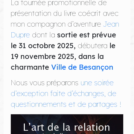
La tournée promotionnelle de
présentation du livre coécrit avec
mon compagnon d’aventure
Jean
Dupre
dont la
sortie est prévue
le 31 octobre 2025,
débutera
le
19 novembre 2025, dans la
charmante
Ville de Besançon
Nous vous préparons
une soirée
d’exception faite d’échanges, de
questionnements et de partages !