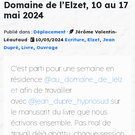
Domaine de l’Elzet, 10 au 17
mai 2024
Publié dans :
Déplacement
·
Jérôme Valentin-
Léautaud
·
10/05/2024
Ecriture
,
Elzet
,
Jean
Dupré
,
Livre
,
Ouvrage
C'est parti pour une semaine en
résidence
@au_domaine_de_lelz
et
afin de travailler
avec
@jean_dupre_hypnosud
sur
le manuscrit du livre que nous
écrivons ensemble. Pas mal de
travail déjà abattu, chaque session