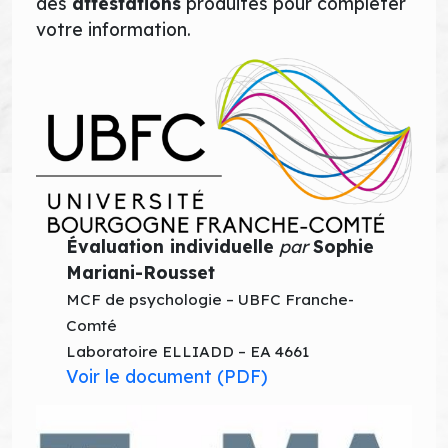
des
attestations
produites pour compléter
votre information.
Évaluation individuelle
par
Sophie
Mariani-Rousset
MCF de psychologie – UBFC Franche-
Comté
Laboratoire ELLIADD – EA 4661
Voir le docume
n
t (PDF)