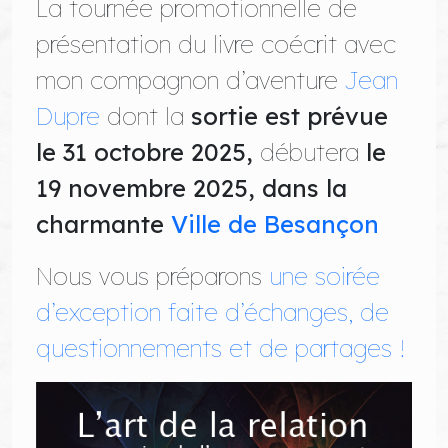
La tournée promotionnelle de
présentation du livre coécrit avec
mon compagnon d’aventure
Jean
Dupre
dont la
sortie est prévue
le 31 octobre 2025,
débutera
le
19 novembre 2025, dans la
charmante
Ville de Besançon
Nous vous préparons
une soirée
d’exception faite d’échanges, de
questionnements et de partages !