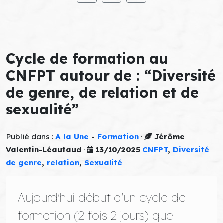
Cycle de formation au
CNFPT autour de : “Diversité
de genre, de relation et de
sexualité”
Publié dans :
A la Une
-
Formation
·
Jérôme
Valentin-Léautaud
·
13/10/2025
CNFPT
,
Diversité
de genre
,
relation
,
Sexualité
Aujourd'hui début d'un cycle de
formation (2 fois 2 jours) que