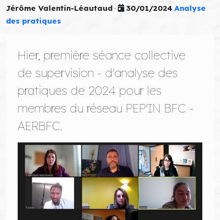
Jérôme Valentin-Léautaud
·
30/01/2024
Analyse
des pratiques
Hier, première séance collective
de supervision - d'analyse des
pratiques de 2024 pour les
membres du réseau PEP'IN BFC -
AERBFC.