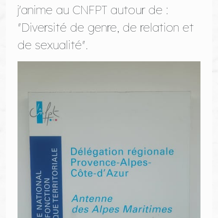
j'anime au CNFPT autour de :
"Diversité de genre, de relation et
de sexualité".