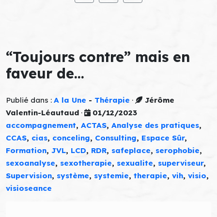
“Toujours contre” mais en
faveur de…
Publié dans :
A la Une
-
Thérapie
·
Jérôme
Valentin-Léautaud
·
01/12/2023
accompagnement
,
ACTAS
,
Analyse des pratiques
,
CCAS
,
cias
,
conceling
,
Consulting
,
Espace Sûr
,
Formation
,
JVL
,
LCD
,
RDR
,
safeplace
,
serophobie
,
sexoanalyse
,
sexotherapie
,
sexualite
,
superviseur
,
Supervision
,
système
,
systemie
,
therapie
,
vih
,
visio
,
visioseance