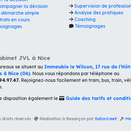
Supervision de professio
ompagner la décision
Analyse des pratiques
 démarche simple
Coaching
trats en cours
Témoignages
oignages
abinet JVL à Nice
reaux se situent au
Immeuble le Wilson, 17 rue de l'Hôt
s à Nice (06)
. Nous vous répondons par téléphone au
94.97.47.
Rejoignez-nous facilement en tram, bus, train, vé
e.
e disposition également le
Guide des tarifs et condit
s droits réservés ·
Réalisation à Besançon par
Beliard
.net
·
Me