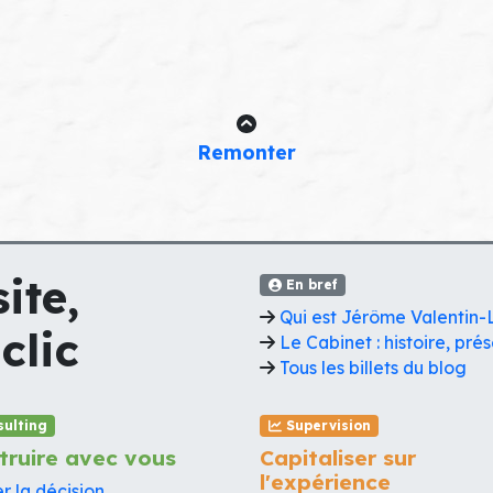
Remonter
ite,
En bref
Qui est Jérôme Valentin-
clic
Le Cabinet : histoire, prés
Tous les billets du blog
ulting
Supervision
truire avec vous
Capitaliser sur
l'expérience
r la décision